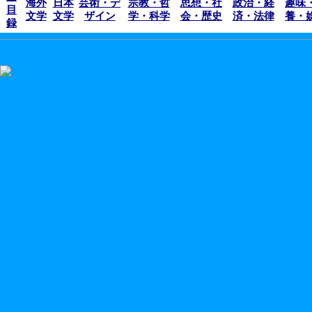
海外
日本
芸術・デ
宗教・哲
思想・社
政治・経
趣味
目
文学
文学
ザイン
学・科学
会・歴史
済・法律
養・
録