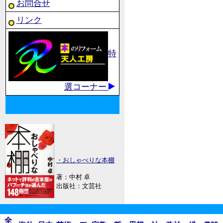
お問合せ
リンク
特
選コーナー
・おしゃべりな本棚
著：中村 卓
出版社：文芸社
全