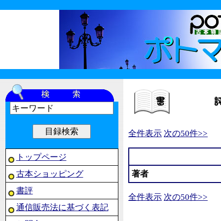
全件表示
次の50件>>
トップページ
古本ショッピング
著者
書評
全件表示
次の50件>>
通信販売法に基づく表記