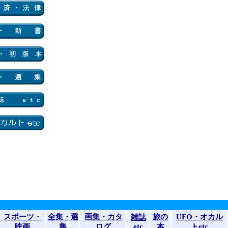
スポーツ・
全集・選
画集・カタ
旅の
UFO・オカル
雑誌
映画
集
ログ
etc
本
トetc