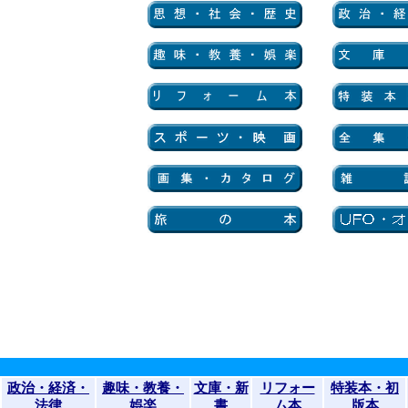
政治・経済・
趣味・教養・
文庫・新
リフォー
特装本・初
法律
娯楽
書
ム本
版本