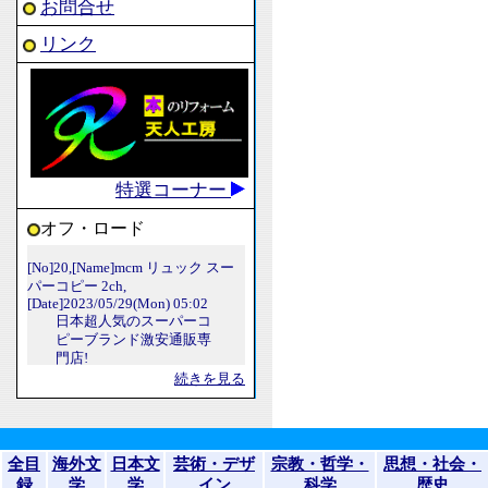
お問合せ
リンク
特選コーナー
オフ・ロード
続きを見る
全目
海外文
日本文
芸術・デザ
宗教・哲学・
思想・社会・
録
学
学
イン
科学
歴史