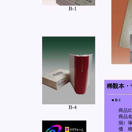
B-1
B-4